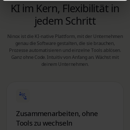
KI im Kern, Flexibilität in
jedem Schritt
Ninox ist die KI-native Plattform, mit der Unternehmen
genau die Software gestalten, die sie brauchen,
Prozesse automatisieren und einzelne Tools ablösen.
Ganz ohne Code. Intuitiv von Anfang an. Wächst mit
deinem Unternehmen.
Zusammenarbeiten, ohne
Tools zu wechseln