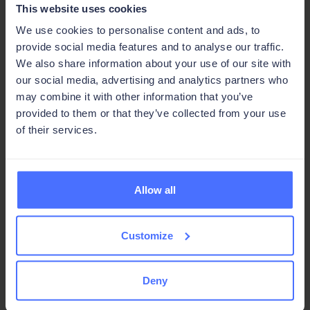
This website uses cookies
We use cookies to personalise content and ads, to
provide social media features and to analyse our traffic.
Verwalte Ausgaben und Rechnungen an einem
We also share information about your use of our site with
Ort, mit Echtzeit-Status für jede Transaktion.
our social media, advertising and analytics partners who
may combine it with other information that you’ve
Erstelle Berichte, Verträge und Rechnungen
provided to them or that they’ve collected from your use
direkt aus deinen Daten, kein manuelles
of their services.
Übertragen in Word.
Halte deine Finanzdaten mit den Tools
verbunden, auf denen dein Unternehmen
Allow all
bereits läuft, ohne doppelte Dateneingabe.
Customize
Deny