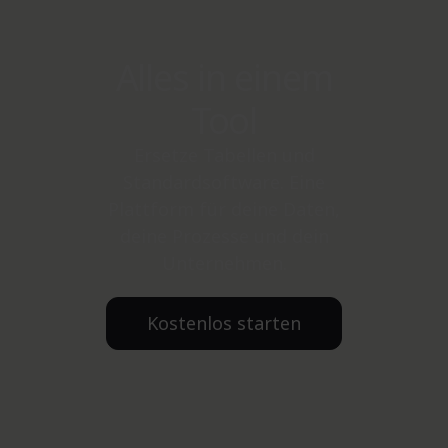
Alles in einem
Tool
Ersetze Tabellen und
Standardsoftware. Eine
Plattform für deine Daten,
deine Prozesse und dein
Unternehmen.
Kostenlos starten