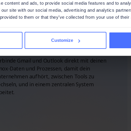
e content and ads, to provide social media features and to analy
 our site with our social media, advertising and analytics partn
 provided to them or that they’ve collected from your use of their
erbinde deine E-Mails mit
er Arbeit dahinter.
Customize
rbinde Gmail und Outlook direkt mit deinen
nox-Daten und Prozessen, damit dein
ternehmen aufhört, zwischen Tools zu
chseln, und in einem zentralen System
beitet.