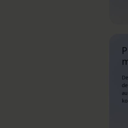
P
m
De
de
au
ko