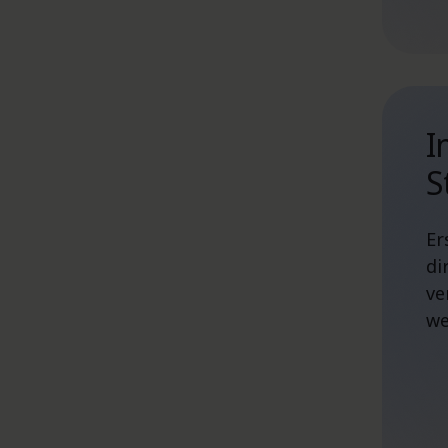
I
S
Er
di
ve
we