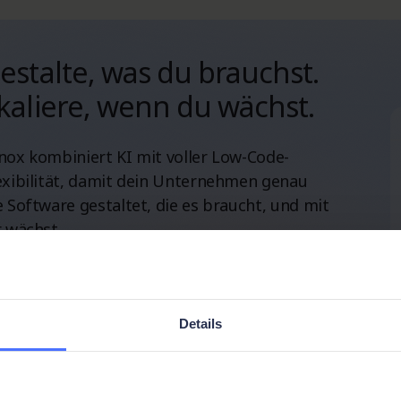
estalte, was du brauchst.
kaliere, wenn du wächst.
nox kombiniert KI mit voller Low-Code-
exibilität, damit dein Unternehmen genau
e Software gestaltet, die es braucht, und mit
r wächst.
Details