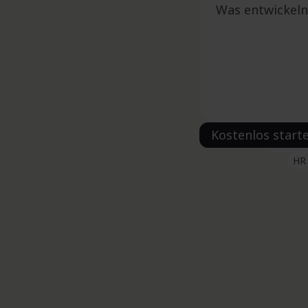
CRM & V
HR 