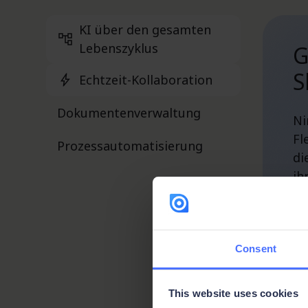
KI über den gesamten
Lebenszyklus
G
S
Echtzeit-Kollaboration
Dokumentenverwaltung
Ni
Fl
Prozessautomatisierung
di
ih
Consent
This website uses cookies