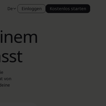
De
Einloggen
Kostenlos starten
einem
sst
ie
ät von
deine