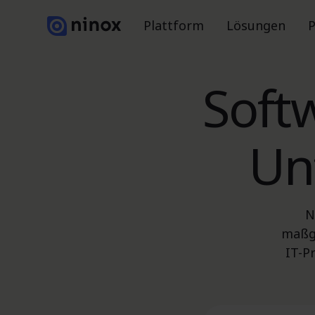
Plattform
Lösungen
P
Soft
Un
N
maßge
IT-P