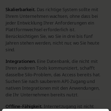
Skalierbarkeit.
Das richtige System sollte mit
Ihrem Unternehmen wachsen, ohne dass bei
jeder Entwicklung Ihrer Anforderungen ein
Plattformwechsel erforderlich ist.
Berücksichtigen Sie, wo Sie in drei bis fünf
Jahren stehen werden, nicht nur, wo Sie heute
sind.
Integrationen.
Eine Datenbank, die nicht mit
Ihren anderen Tools kommuniziert, schafft
dasselbe Silo-Problem, das Access bereits hat.
Suchen Sie nach sauberem API-Zugang und
nativen Integrationen mit den Anwendungen,
die Ihr Unternehmen bereits nutzt.
Offline-Fähigkeit.
Internetzugang ist nicht