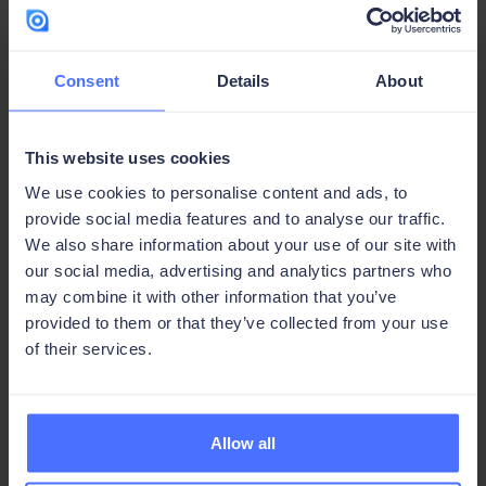
immer gewährleistet, insbesondere bei
Außendiensteinsätzen. Die Möglichkeit, offline
mit Ihren Daten zu arbeiten und diese bei
Consent
Details
About
wiederhergestellter Verbindung zu
synchronisieren, ist für viele Teams eine
praktische Notwendigkeit.
This website uses cookies
We use cookies to personalise content and ads, to
Moderner Funktionsumfang.
Automatisierung
provide social media features and to analyse our traffic.
und Workflow-Management, Echtzeit-
We also share information about your use of our site with
Zusammenarbeit, erweiterte
our social media, advertising and analytics partners who
Sicherheitskontrollen, Cloud-Speicher,
may combine it with other information that you’ve
Datenanalyse und KI-gestützte
provided to them or that they’ve collected from your use
of their services.
Mustererkennung sind keine reinen Enterprise-
Funktionen mehr. Sie gehören zum
Standardumfang der aktuellen Generation von
Datenbankplattformen. Wenn Ihre Access-
Allow all
Alternative diese nicht bieten kann, gehen Sie