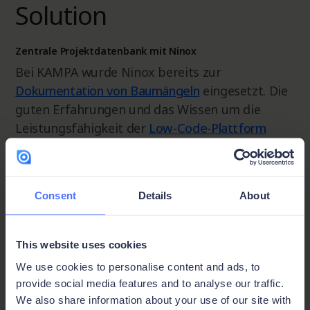
Solution
Zentrale Projektdatenbank mit Ninox
Bei KAMPA wurde Ninox bereits zur
Dokumentation von Baumängeln
eingesetzt. Die
guten Erfahrungen und das Wissen um die
Leistungsfähigkeit der
Low-Code-Plattform
legten die Entscheidung nahe, nun auch das
komplette Bau-Projektmanagement damit
abzubilden. Und so wurde im Hause KAMPA mit
Consent
Details
About
Ninox Schritt für Schritt eine Projektdatenbank
entwickelt, die sämtliche Prozesse vom
Vertragseingang bis zur Hausübergabe
This website uses cookies
unterstützt, einschließlich des
komplexen
We use cookies to personalise content and ads, to
Baustellenmanagements
mit genauen
provide social media features and to analyse our traffic.
Terminierungen, Personal- und Material-
We also share information about your use of our site with