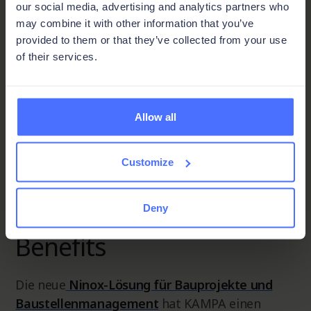
Dispositionen sowie Status- und Problem-
our social media, advertising and analytics partners who
Meldungen. Alle Projektbeteiligten sind stets
may combine it with other information that you’ve
provided to them or that they’ve collected from your use
auf dem neuesten Stand.
of their services.
Schlüsselfunktionen
Allow all
Prozessmanagement
Customize
Taskmanagement
Produktdatenverwaltung
Deny
Benefits
Die neue
Ninox-Lösung für Bauprojekte und
Baustellenmanagement
hat KAMPA einen