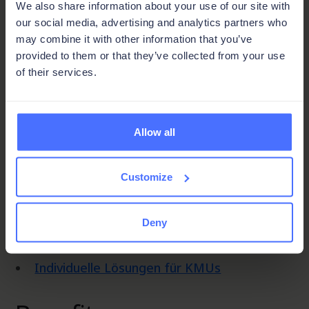
We also share information about your use of our site with
Reihenfolgeplanung an den Maschinen, die
our social media, advertising and analytics partners who
Datenerfassung und das Materialmanagement
may combine it with other information that you’ve
zu gewährleisten. Effektiv agiert somit ein MES
provided to them or that they’ve collected from your use
als digitales Verbindungsstück zwischen ERP
of their services.
und der Fertigung.
Allow all
Schlüsselfunktionen
Customize
Anbindung an Dokumentenmanagement-
System
DocuWare
Deny
Prozessoptimierung
Individuelle Lösungen für KMUs