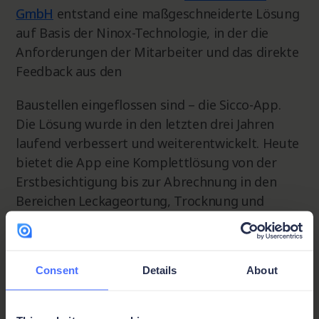
GmbH
entstand eine maßgeschneiderte Lösung
auf Basis der Ninox-Technologie, in der die
Anforderungen der Mitarbeiter und das direkte
Feedback aus den
Baustellen eingeflossen sind – die Sicco-App.
Die Lösung wurde in den letzten drei Jahren
laufend verbessert und weiterentwickelt. Heute
bietet die App eine Komplettlösung von der
Erstbesichtigung bis zur Abrechnung in den
Bereichen Leckageortung, Trocknung und
Schadensanierung und ist die zentrale
Drehscheibe für alle Projekte und für die
Zusammenarbeit im Team.
Consent
Details
About