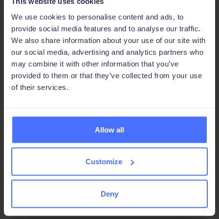
This website uses cookies
Schlüsselfunktionen
We use cookies to personalise content and ads, to
Projektverwaltung
provide social media features and to analyse our traffic.
We also share information about your use of our site with
Angebote, Aufträge und Abrechnung
our social media, advertising and analytics partners who
may combine it with other information that you’ve
Grafische Terminplanung
provided to them or that they’ve collected from your use
of their services.
Digitale Zeiterfassung
Automatisierungen und Schnittstellen zu
Mailserver, Cloud-Speicher, Telefonanlagen,
Allow all
Buchhaltung und Controlling-Tools etc.
Customize
Erstellung und Versand von Trocknungs-
Berichten und Messprotokollen mit
Checklisten uvm.
Deny