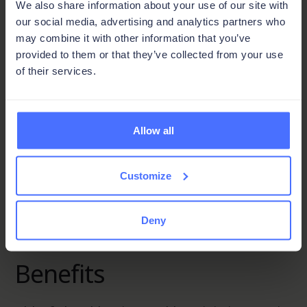
We also share information about your use of our site with
arbeiten. Nach dem erfolgreichem
our social media, advertising and analytics partners who
Probebetrieb in Barsinghausen wurde sie
may combine it with other information that you’ve
deshalb auch in weiteren Testzentren
provided to them or that they’ve collected from your use
eingesetzt.
of their services.
Allow all
Schlüsselfunktionen
Prozessmanagement
Customize
Materialverwaltung
Deny
Dokumentation
Benefits