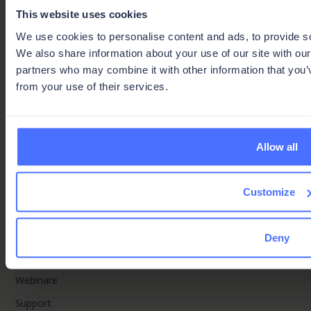
Manuelle Backups
Lösungen
This website uses cookies
We use cookies to personalise content and ads, to provide soc
Enterprise
Not included
Included
Included
Team:
Business:
Enterprise:
We also share information about your use of our site with our
Preise
partners who may combine it with other information that you’v
Disaster Recovery
from your use of their services.
Unternehmen
Not included
Not included
Included
Über uns
Team:
Business:
Enterprise:
Allow all
Karriere
Zugangs- und Identitätsverwaltung
Partner
Customize
Presse
Nutzerrollen
Ressourcen
Deny
Standard-
Standard &
Standard &
Blog
Team:
Business:
Enterprise:
Rollen
benutzerdefiniert
benutzerdefiniert
Webinare
Rollenbasierte Zugriffsberechtigungen
Support