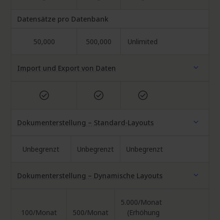
Team:
Business:
Enterprise:
Datensätze pro Datenbank
50,000
500,000
Unlimited
Team:
Business:
Enterprise:
Import und Export von Daten
Included
Included
Included
Team:
Business:
Enterprise:
Dokumenterstellung – Standard-Layouts
Unbegrenzt
Unbegrenzt
Unbegrenzt
Team:
Business:
Enterprise:
Dokumenterstellung – Dynamische Layouts
5.000/Monat
100/Monat
500/Monat
(Erhöhung
Team:
Business:
Enterprise: