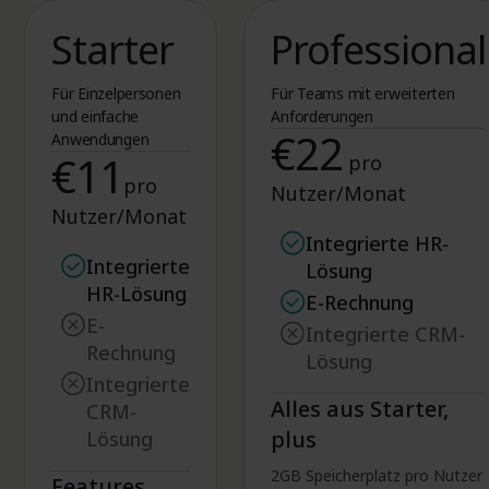
Starter
Professional
Für Einzelpersonen
Für Teams mit erweiterten
und einfache
Anforderungen
€22
Anwendungen
€11
pro
pro
Nutzer/Monat
Nutzer/Monat
Enthalten
Integrierte HR-
Enthalten
Integrierte
Lösung
HR-Lösung
Enthalten
E-Rechnung
Nicht enthalten
E-
Nicht enthalten
Integrierte CRM-
Rechnung
Lösung
Nicht enthalten
Integrierte
Alles aus Starter,
CRM-
plus
Lösung
2GB Speicherplatz pro Nutzer
Features