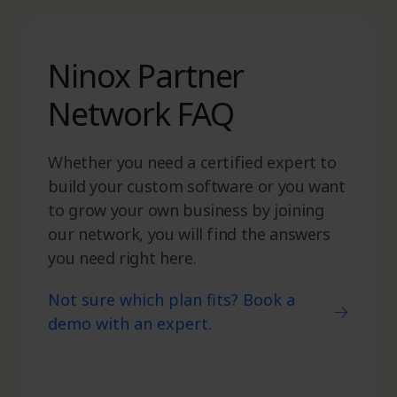
Zusammenarbeit und
Individualisierung
Ninox Partner
Echtzeit-Synchronisierung
Network FAQ
Included
Included
Included
Team:
Business:
Enterprise:
Whether you need a certified expert to
Anpassbare Arbeitsbereiche
build your custom software or you want
to grow your own business by joining
Not included
Included
Included
our network, you will find the answers
Team:
Business:
Enterprise:
you need right here.
Anpassbare Datenansichten
Not sure which plan fits? Book a
demo with an expert.
Tabelle,
Tabelle,
Formular,
Formular,
Tabelle,
Diagramm,
Diagramm,
Formular,
Karten,
Karten,
Team:
Business:
Enterprise:
Diagramm,