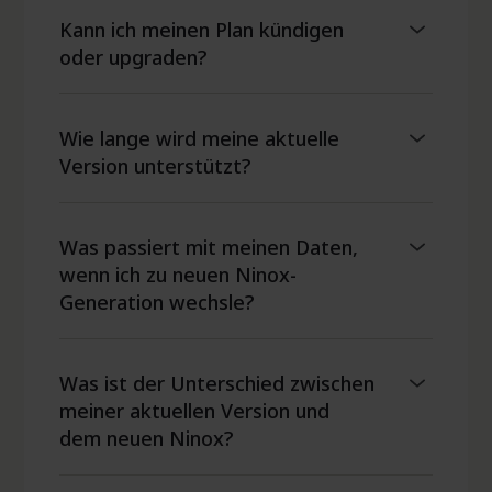
Kanban,
Kanban,
Kanban
Kann ich meinen Plan kündigen
GANTT,
GANTT,
oder upgraden?
Pivot
Pivot
Anpassbare Formulare
Wie lange wird meine aktuelle
Version unterstützt?
Included
Included
Included
Team:
Business:
Enterprise:
Links zum Teilen
Was passiert mit meinen Daten,
wenn ich zu neuen Ninox-
HTML,
HTML,
Generation wechsle?
PDF,
PDF,
HTML, PDF
Excel,
Excel,
Team:
Business:
Enterprise:
CSV,
CSV,
Was ist der Unterschied zwischen
JSON
JSON
meiner aktuellen Version und
dem neuen Ninox?
Sicherheit und Datenschutz