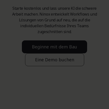
Kreditkarte,
Starte kostenlos und lass unsere KI die schwere
Kreditkarte,
Zahlung
PayPal,
PayPal,
auf
Arbeit machen. Ninox entwickelt Workflows und
Lastschrift
Lastschrift auf
Rechnung
Lösungen von Grund auf neu, die auf die
Team:
Business:
Enterprise:
auf Portal
Portal von
(Frist: 30
individuellen Bedürfnisse Ihres Teams
von
Verifone/2Co
Tage)
zugeschnitten sind.
Verifone/2Co
Speicherplatz pro Nutzer
Beginne mit dem Bau
5 GB
Eine Demo buchen
1 GB
2 GB
(Erhöhung
Team:
Business:
Enterprise:
möglich)
Ninox HR
Included
Included
Included
Team:
Business:
Enterprise: