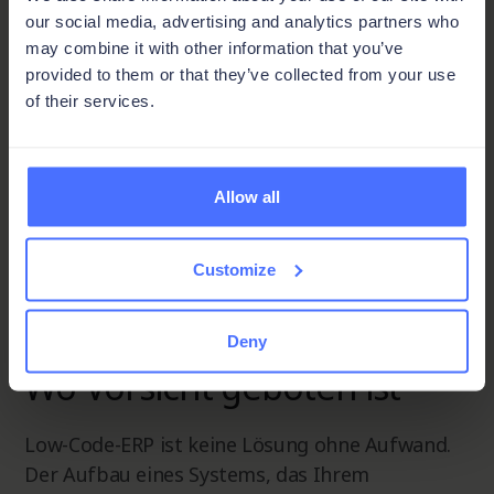
our social media, advertising and analytics partners who
Aussagekräftiges Reporting –
may combine it with other information that you’ve
Datenvisualisierung und Berichterstattung
provided to them or that they’ve collected from your use
in traditionellen ERP-Systemen sind oft
of their services.
begrenzt und starr. Low-Code-Plattformen
machen es einfach, Dashboards und
Berichte zu erstellen, die genau die
Allow all
Informationen liefern, die Ihr Team für
Entscheidungen benötigt, und nutzen
dabei den gleichen modularen Ansatz wie
Customize
der Rest des Systems.
Deny
Wo Vorsicht geboten ist
Low-Code-ERP ist keine Lösung ohne Aufwand.
Der Aufbau eines Systems, das Ihrem