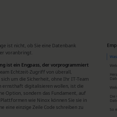
Emp
ge ist nicht, ob Sie eine Datenbank
er voranbringt.
Was 
ng ist ein Engpass, der vorprogrammiert
Wel
am Echtzeit-Zugriff von überall,
Hera
ich um die Sicherheit, ohne Ihr IT-Team
Dat
rnsthaft digitalisieren wollen, ist die
Welc
ine Option, sondern das Fundament, auf
Die 
Plattformen wie Ninox können Sie sie in
Dat
e eine einzige Zeile Code schreiben zu
So e