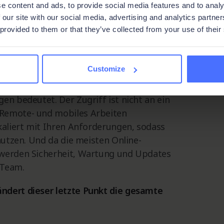
e content and ads, to provide social media features and to analy
ne Online-Datenbank?
 our site with our social media, advertising and analytics partn
 provided to them or that they’ve collected from your use of their
löst die Probleme, die lokale
hinzu, die zuvor nicht möglich waren.
Customize
denselben Daten, was weniger
en bedeutet. Der Zugriff ist nicht an ein
 Remote- und mobiles Arbeiten
kaliert mit Ihren Anforderungen, sodass
 nutzen. Und da die meisten Online-
 werden Sicherheit, Wartung und Updates
 Team.
ändert dieser letzte Punkt die gesamte