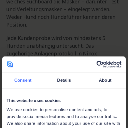
welches Suchboard die Masken – darunter Test-
und Verleitungsmasken – eingelegt werden.
Weder Hund noch Hundeführer kennen deren
Position.
Jede Kundenprobe wird von mindestens 5
Hunden unabhängig untersucht. Das
zugehörige Anlagenprotokoll in Ninox
dokumentiert, welche Masken positiv oder
negativ sind und wo sie im Aufbau platziert
wurden. Gleichzeitig wird sichergestellt, dass
Consent
Details
About
nur der Anlagenbauer diese Informationen
kennt – nicht aber die Hundeführer. Dies
reduziert Manipulationsmöglichkeiten und
This website uses cookies
sorgt für objektive Bedingungen während des
We use cookies to personalise content and ads, to
Trainings und eindeutige Ergebnisse bei dem
provide social media features and to analyse our traffic.
echten Proben .
We also share information about your use of our site with