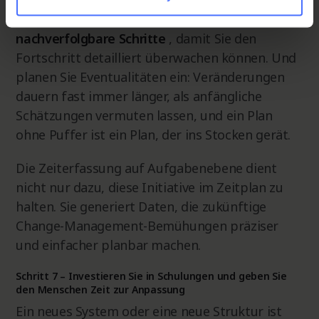
Aktionsplan und einem geschätzten Zeitrahmen
für jede Phase. Unterteilen Sie jede Phase in
nachverfolgbare Schritte
, damit Sie den
Fortschritt detailliert überwachen können. Und
planen Sie Eventualitäten ein: Veränderungen
dauern fast immer länger, als anfängliche
Schätzungen vermuten lassen, und ein Plan
ohne Puffer ist ein Plan, der ins Stocken gerät.
Die Zeiterfassung auf Aufgabenebene dient
nicht nur dazu, diese Initiative im Zeitplan zu
halten. Sie generiert Daten, die zukünftige
Change-Management-Bemühungen präziser
und einfacher planbar machen.
Schritt 7 – Investieren Sie in Schulungen und geben Sie
den Menschen Zeit zur Anpassung
Ein neues System oder eine neue Struktur ist