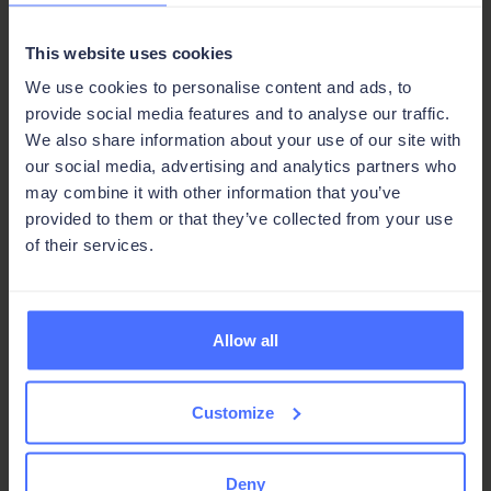
Ort umsetzt, kann einen Plan, der von oben
betrachtet solide aussieht, stillschweigend
This website uses cookies
untergraben.
We use cookies to personalise content and ads, to
provide social media features and to analyse our traffic.
Der Ton der Führungsebene ist hier von
We also share information about your use of our site with
enormer Bedeutung. Führungskräfte, die sich
our social media, advertising and analytics partners who
sichtbar für den Veränderungsprozess
may combine it with other information that you’ve
engagieren, schaffen die Voraussetzungen für
provided to them or that they’ve collected from your use
ein unternehmensweites Engagement.
of their services.
Diejenigen, die Ambivalenz signalisieren,
machen es nahezu unmöglich, darunter eine
echte Dynamik aufzubauen.
Allow all
Schritt 6 – Erstellen Sie einen Zeitplan mit echten
Meilensteinen
Customize
Teilen Sie die Veränderungsinitiative in
verschiedene Phasen auf, mit einem klaren
Deny