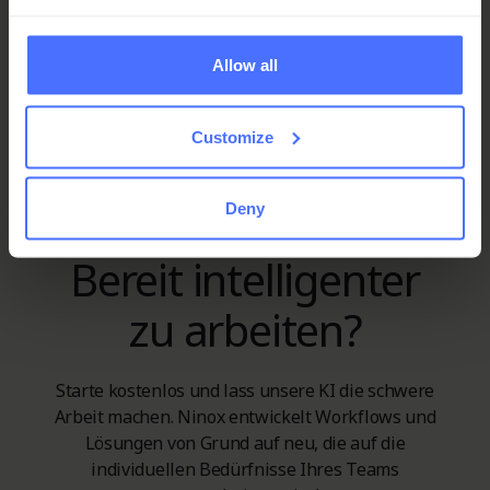
Unterstützung der Stakeholder, offene Kommunikation und
strukturierte Planung, damit organisatorischer Wandel
Allow all
wirklich gelingt.
Customize
Deny
Bereit intelligenter
zu arbeiten?
Starte kostenlos und lass unsere KI die schwere
Arbeit machen. Ninox entwickelt Workflows und
Lösungen von Grund auf neu, die auf die
individuellen Bedürfnisse Ihres Teams