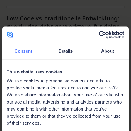
Projektmanagement
Low-Code vs. traditionelle Entwicklung:
Wie du das richtige Werkzeug für deine
Aufgabe wählst
Low-code-Entwicklung ermöglicht schnelleres und
kostengünstigeres Software-Building, während traditionelle
Consent
Details
About
Entwicklung für komplexe, stark individualisierte Systeme
geeignet ist, die vollständige Code-Kontrolle erfordern.
This website uses cookies
We use cookies to personalise content and ads, to
provide social media features and to analyse our traffic.
We also share information about your use of our site with
Projektmanagement
our social media, advertising and analytics partners who
Change Management richtig gemacht:
may combine it with other information that you’ve
So entwickelst du einen Plan, dem deine
provided to them or that they’ve collected from your use
gesamte Organisation folgt
of their services.
Effektives Change Management braucht klare Ziele, die